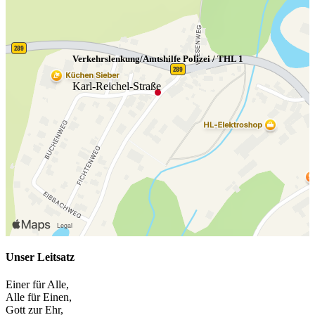
Verkehrslenkung/Amtshilfe Polizei / THL 1
Karl-Reichel-Straße
Unser Leitsatz
Einer für Alle,
Alle für Einen,
Gott zur Ehr,