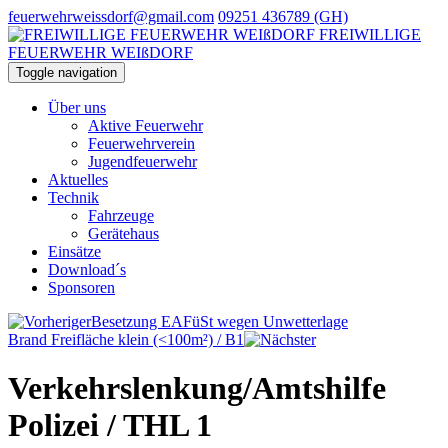
feuerwehrweissdorf@gmail.com
09251 436789 (GH)
FREIWILLIGE
FEUERWEHR WEIßDORF
Toggle navigation
Über uns
Aktive Feuerwehr
Feuerwehrverein
Jugendfeuerwehr
Aktuelles
Technik
Fahrzeuge
Gerätehaus
Einsätze
Download´s
Sponsoren
Besetzung EAFüSt wegen Unwetterlage
Brand Freifläche klein (<100m²) / B1
Verkehrslenkung/Amtshilfe
Polizei / THL 1