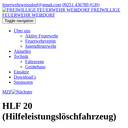
feuerwehrweissdorf@gmail.com
09251 436789 (GH)
FREIWILLIGE
FEUERWEHR WEIßDORF
Toggle navigation
Über uns
Aktive Feuerwehr
Feuerwehrverein
Jugendfeuerwehr
Aktuelles
Technik
Fahrzeuge
Gerätehaus
Einsätze
Download´s
Sponsoren
MZF
HLF 20
(Hilfeleistungslöschfahrzeug)