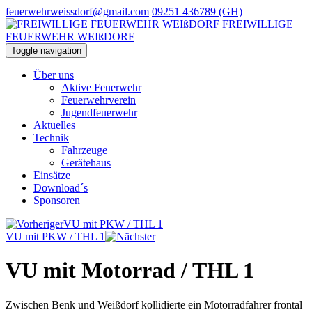
feuerwehrweissdorf@gmail.com
09251 436789 (GH)
FREIWILLIGE
FEUERWEHR WEIßDORF
Toggle navigation
Über uns
Aktive Feuerwehr
Feuerwehrverein
Jugendfeuerwehr
Aktuelles
Technik
Fahrzeuge
Gerätehaus
Einsätze
Download´s
Sponsoren
VU mit PKW / THL 1
VU mit PKW / THL 1
VU mit Motorrad / THL 1
Zwischen Benk und Weißdorf kollidierte ein Motorradfahrer frontal