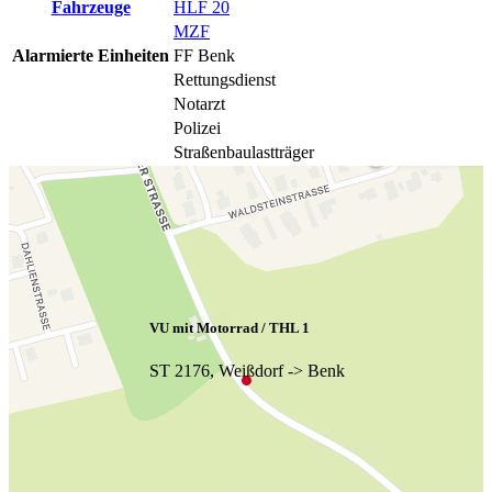
Fahrzeuge
HLF 20
MZF
Alarmierte Einheiten
FF Benk
Rettungsdienst
Notarzt
Polizei
Straßenbaulastträger
VU mit Motorrad / THL 1
ST 2176, Weißdorf -> Benk