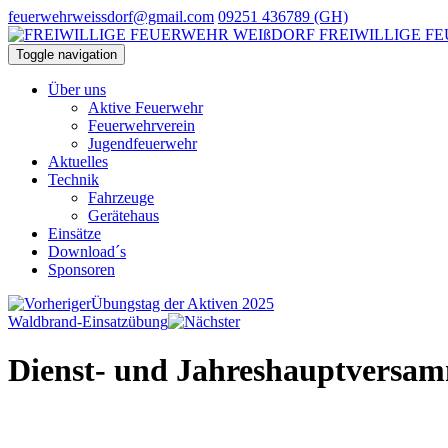
feuerwehrweissdorf@gmail.com
09251 436789 (GH)
FREIWILLIGE F
Toggle navigation
Über uns
Aktive Feuerwehr
Feuerwehrverein
Jugendfeuerwehr
Aktuelles
Technik
Fahrzeuge
Gerätehaus
Einsätze
Download´s
Sponsoren
Übungstag der Aktiven 2025
Waldbrand-Einsatzübung
Dienst- und Jahreshauptversa