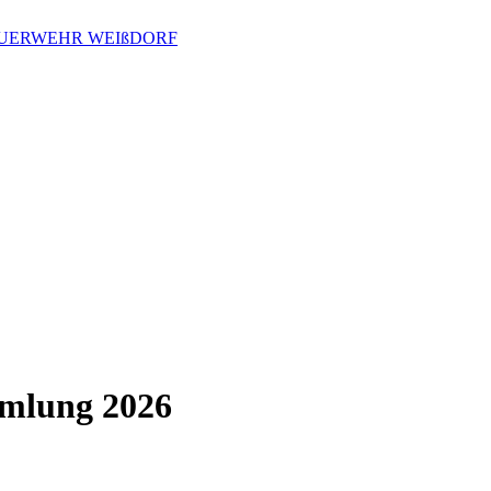
EUERWEHR WEIßDORF
mmlung 2026