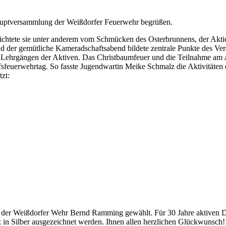
shauptversammlung der Weißdorfer Feuerwehr begrüßen.
erichtete sie unter anderem vom Schmücken des Osterbrunnens, der Ak
 und der gemütliche Kameradschaftsabend bildete zentrale Punkte des 
Lehrgängen der Aktiven. Das Christbaumfeuer und die Teilnahme am A
feuerwehrtag. So fasste Jugendwartin Meike Schmalz die Aktivitäten
zt:
r Weißdorfer Wehr Bernd Ramming gewählt. Für 30 Jahre aktiven Dien
n Silber ausgezeichnet werden. Ihnen allen herzlichen Glückwunsch!